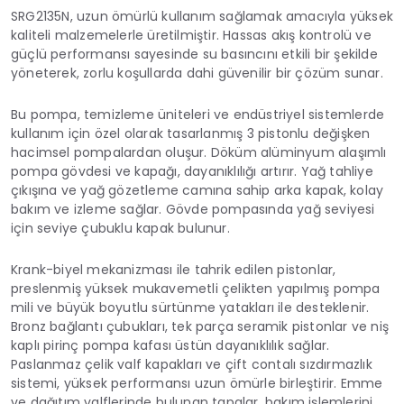
SRG2135N, uzun ömürlü kullanım sağlamak amacıyla yüksek
kaliteli malzemelerle üretilmiştir. Hassas akış kontrolü ve
güçlü performansı sayesinde su basıncını etkili bir şekilde
yöneterek, zorlu koşullarda dahi güvenilir bir çözüm sunar.
Bu pompa, temizleme üniteleri ve endüstriyel sistemlerde
kullanım için özel olarak tasarlanmış 3 pistonlu değişken
hacimsel pompalardan oluşur. Döküm alüminyum alaşımlı
pompa gövdesi ve kapağı, dayanıklılığı artırır. Yağ tahliye
çıkışına ve yağ gözetleme camına sahip arka kapak, kolay
bakım ve izleme sağlar. Gövde pompasında yağ seviyesi
için seviye çubuklu kapak bulunur.
Krank-biyel mekanizması ile tahrik edilen pistonlar,
preslenmiş yüksek mukavemetli çelikten yapılmış pompa
mili ve büyük boyutlu sürtünme yatakları ile desteklenir.
Bronz bağlantı çubukları, tek parça seramik pistonlar ve niş
kaplı pirinç pompa kafası üstün dayanıklılık sağlar.
Paslanmaz çelik valf kapakları ve çift contalı sızdırmazlık
sistemi, yüksek performansı uzun ömürle birleştirir. Emme
ve dağıtım valflerinde bulunan tapalar, bakım işlemlerini