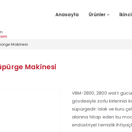
Anasayfa
Ürünler
İkinci
im
.com
üpürge Makinesi
Süpürge Makinesi
VBM-2800, 2800 watt gücün
gövdesiyle zorlu kirlerinizi 
süpürgedir. Islak ve kuru çe
alanına hitap eden bu mode
endüstriyel temizlik ihtiy