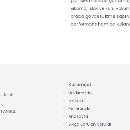
gibi işletmelerde çok amaçlı
yıkama, ıslak ve kuru vakum
araba gövdesi, itme sapı v
performans hem de kullanım
Kurumsal
Hakkımızda
tluluk
İletişim
Referanslar
İSTANBUL
Anasayfa
Sıkça Sorulan Sorular