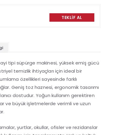
TEKLIF AL
gi
ayi tipi süpürge makinesi, yüksek emiş gücü
riyel temizlik ihtiyaçları için ideal bir
umlama özellikleri sayesinde farklı
sağlar. Geniş toz haznesi, ergonomik tasarımı
kullanıcı dostudur. Yoğun kullanım gerektiren
alar ve büyük işletmelerde verimli ve uzun
r.
malar, yurtlar, okullar, ofisler ve rezidanslar