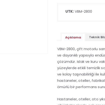
UTK:
VBM-2800
Teknik Bil
Açıklama
VBM-2800, çift motorlu san
ve dayanıklı yapısıyla endüst
çözümdür. Islak ve kuru vak
yüzeylerde etkili temizlik 
ve kolay taşınabilirliği ile 
hastaneler, oteller, fabrik
ömürlü bir performans suna
Hastaneler, oteller, oto yıka