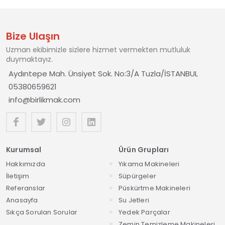
Bize Ulaşın
Uzman ekibimizle sizlere hizmet vermekten mutluluk
duymaktayız.
Aydıntepe Mah. Ünsiyet Sok. No:3/A Tuzla/İSTANBUL
05380659621
info@birlikmak.com
Kurumsal
Ürün Grupları
Hakkımızda
Yıkama Makineleri
İletişim
Süpürgeler
Referanslar
Püskürtme Makineleri
Anasayfa
Su Jetleri
Sıkça Sorulan Sorular
Yedek Parçalar
Zemin Temizleme Makineleri