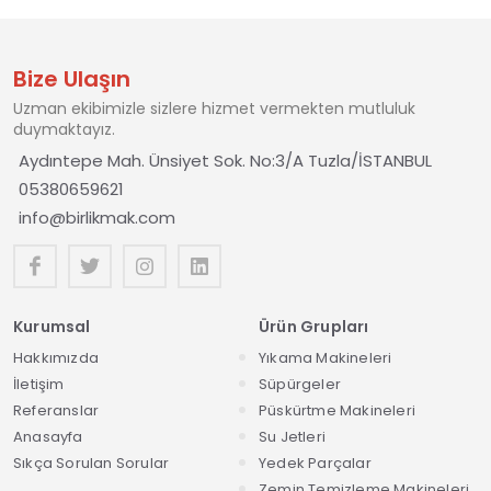
Bize Ulaşın
Uzman ekibimizle sizlere hizmet vermekten mutluluk
duymaktayız.
Aydıntepe Mah. Ünsiyet Sok. No:3/A Tuzla/İSTANBUL
05380659621
info@birlikmak.com
Kurumsal
Ürün Grupları
Hakkımızda
Yıkama Makineleri
İletişim
Süpürgeler
Referanslar
Püskürtme Makineleri
Anasayfa
Su Jetleri
Sıkça Sorulan Sorular
Yedek Parçalar
Zemin Temizleme Makineleri