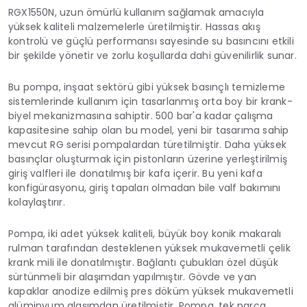
RGX1550N, uzun ömürlü kullanım sağlamak amacıyla
yüksek kaliteli malzemelerle üretilmiştir. Hassas akış
kontrolü ve güçlü performansı sayesinde su basıncını etkili
bir şekilde yönetir ve zorlu koşullarda dahi güvenilirlik sunar.
Bu pompa, inşaat sektörü gibi yüksek basınçlı temizleme
sistemlerinde kullanım için tasarlanmış orta boy bir krank-
biyel mekanizmasına sahiptir. 500 bar'a kadar çalışma
kapasitesine sahip olan bu model, yeni bir tasarıma sahip
mevcut RG serisi pompalardan türetilmiştir. Daha yüksek
basınçlar oluşturmak için pistonların üzerine yerleştirilmiş
giriş valfleri ile donatılmış bir kafa içerir. Bu yeni kafa
konfigürasyonu, giriş tapaları olmadan bile valf bakımını
kolaylaştırır.
Pompa, iki adet yüksek kaliteli, büyük boy konik makaralı
rulman tarafından desteklenen yüksek mukavemetli çelik
krank mili ile donatılmıştır. Bağlantı çubukları özel düşük
sürtünmeli bir alaşımdan yapılmıştır. Gövde ve yan
kapaklar anodize edilmiş pres döküm yüksek mukavemetli
alüminyum alaşımdan üretilmiştir. Pompa, tek parça