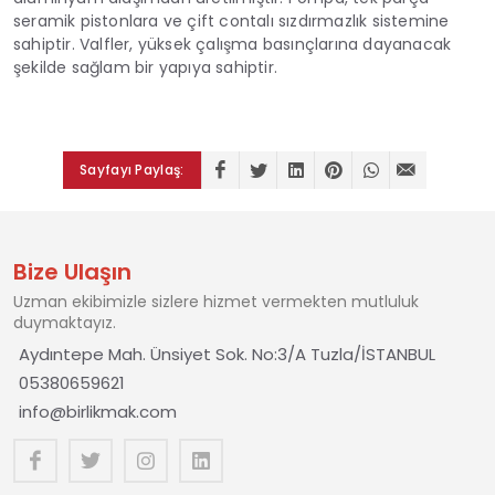
seramik pistonlara ve çift contalı sızdırmazlık sistemine
sahiptir. Valfler, yüksek çalışma basınçlarına dayanacak
şekilde sağlam bir yapıya sahiptir.
Sayfayı Paylaş:
Bize Ulaşın
Uzman ekibimizle sizlere hizmet vermekten mutluluk
duymaktayız.
Aydıntepe Mah. Ünsiyet Sok. No:3/A Tuzla/İSTANBUL
05380659621
info@birlikmak.com