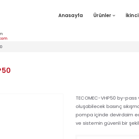
Anasayfa
Ürünler
İkinci
im
.com
50
P50
TECOMEC-VHP50 by-pass va
oluşabilecek basınç sıkışmal
pompa içinde devirdaim ed
ve sistemin güvenli bir şeki