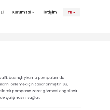
 El
Kurumsal
İletişim
TR
lfi, basınçlı yıkama pompalarında
arını önlemek için tasarlanmıştır. Su,
ilerek pompanın zarar görmesi engellenir
lde çalışmasını sağlar.