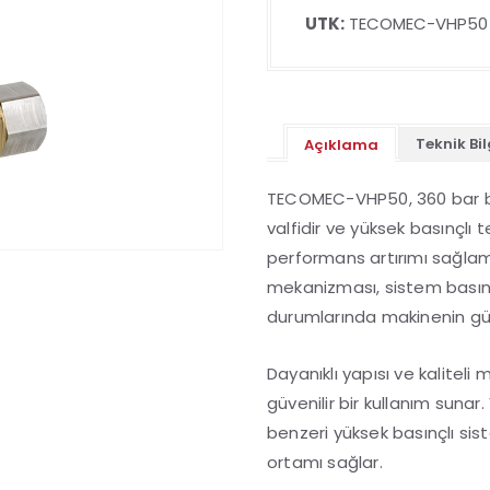
UTK:
TECOMEC-VHP50
Teknik Bil
Açıklama
TECOMEC-VHP50, 360 bar ba
valfidir ve yüksek basınçlı 
performans artırımı sağlam
mekanizması, sistem basıncı
durumlarında makinenin güve
Dayanıklı yapısı ve kalitel
güvenilir bir kullanım sunar
benzeri yüksek basınçlı sis
ortamı sağlar.