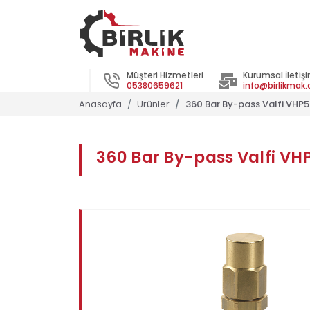
Müşteri Hizmetleri
Kurumsal İletiş
05380659621
info@birlikmak
Anasayfa
Ürünler
360 Bar By-pass Valfi VHP
360 Bar By-pass Valfi VH