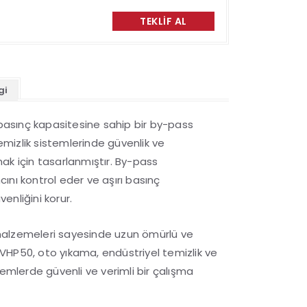
TEKLIF AL
gi
sınç kapasitesine sahip bir by-pass
temizlik sistemlerinde güvenlik ve
ak için tasarlanmıştır. By-pass
nı kontrol eder ve aşırı basınç
nliğini korur.
i malzemeleri sayesinde uzun ömürlü ve
. VHP50, oto yıkama, endüstriyel temizlik ve
temlerde güvenli ve verimli bir çalışma