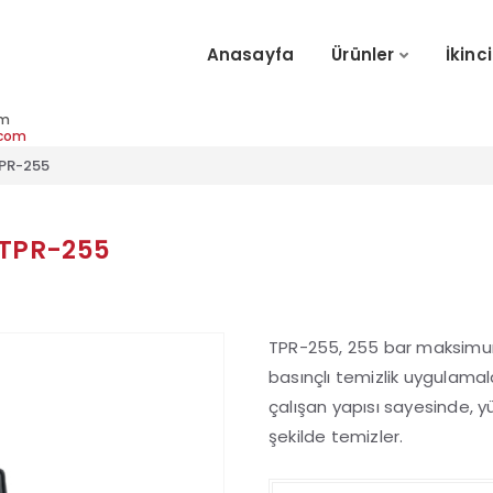
Anasayfa
Ürünler
İkinci
im
.com
TPR-255
 TPR-255
TPR-255, 255 bar maksimum
basınçlı temizlik uygulamala
çalışan yapısı sayesinde, yüze
şekilde temizler.