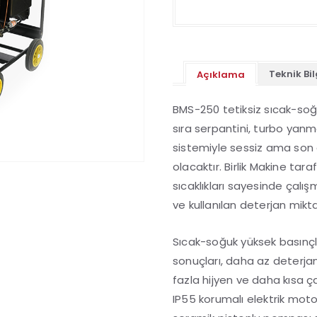
Teknik Bil
Açıklama
BMS-250 tetiksiz sıcak-soğu
sıra serpantini, turbo yan
sistemiyle sessiz ama son 
olacaktır. Birlik Makine tar
sıcaklıkları sayesinde çalışm
ve kullanılan deterjan mikta
Sıcak-soğuk yüksek basınçlı
sonuçları, daha az deterjan
fazla hijyen ve daha kısa ça
IP55 korumalı elektrik motor