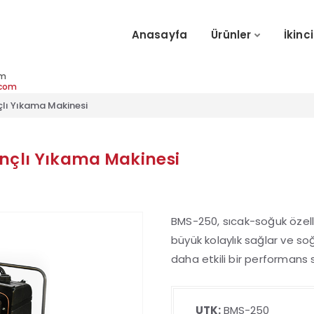
Anasayfa
Ürünler
İkinci
im
.com
çlı Yıkama Makinesi
nçlı Yıkama Makinesi
BMS-250, sıcak-soğuk özelli
büyük kolaylık sağlar ve so
daha etkili bir performans 
UTK:
BMS-250