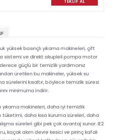
TEKLIF AL
gi
k yüksek basınçlı yıkama makineleri, çift
ma sistemi ve direkt akupleli pompa motor
derece güçlü bir temizlik yardımcınız
afından üretilen bu makineler, yüksek su
a sürelerini kısaltır, böylece temizlik süresi
rını minimuma indirir.
 yıkama makineleri, daha iyi temizlik
 tüketimi, daha kısa kuruma süreleri, daha
lışma süreleri gibi pek çok avantaj sunar. IE2
u, kaçak akım devre kesici ve pirinç kafalı