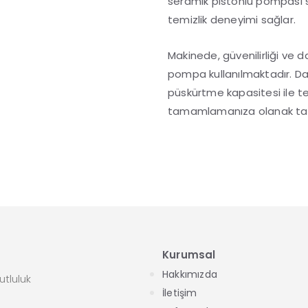
seramik pistonlu pompası s
temizlik deneyimi sağlar.
Makinede, güvenilirliği ve da
pompa kullanılmaktadır. Dak
püskürtme kapasitesi ile temiz
tamamlamanıza olanak tan
Kurumsal
Hakkımızda
tluluk
İletişim