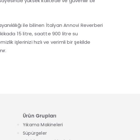
ayesinde yüksek kalitede ve güvenilir bir
yanıklılığı ile bilinen İtalyan Annovi Reverberi
ikada 15 litre, saatte 900 litre su
lik işlerinizi hızlı ve verimli bir şekilde
ır.
Ürün Grupları
Yıkama Makineleri
Süpürgeler