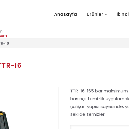
Anasayfa
Ürünler
İkinci
im
.com
TR-16
TTR-16
TTR-16, 165 bar maksimum b
basınçlı temizlik uygulamala
çalışan yapısı sayesinde, yüze
şekilde temizler.